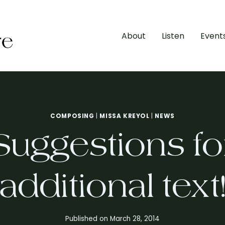
About
Listen
Event
COMPOSING
|
MISSA KREYOL
|
NEWS
Suggestions fo
additional text
Published on
March 28, 2014