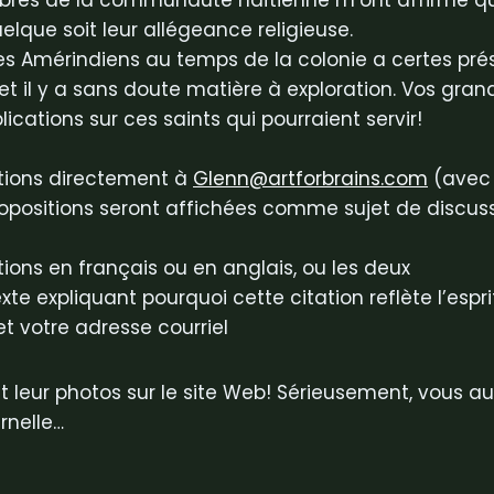
mbres de la communauté haïtienne m’ont affirmé qu
elque soit leur allégeance religieuse.
es Amérindiens au temps de la colonie a certes pré
é et il y a sans doute matière à exploration. Vos gr
ications sur ces saints qui pourraient servir!
ations directement à
Glenn@artforbrains.com
(avec 
positions seront affichées comme sujet de discussi
tions en français ou en anglais, ou les deux
xte expliquant pourquoi cette citation reflète l’espri
et votre adresse courriel
 leur photos sur le site Web! Sérieusement, vous au
rnelle…