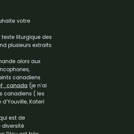
uhaite votre
 texte liturgique des
d plusieurs extraits
emande alors aux
ancophones,
aints canadiens
of_
canada
(je n’ai
s canadiens ( les
d’Youville, Kateri
qui est de
diversité