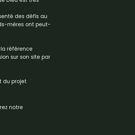
e Dieu est très
senté des défis au
ands-mères ont peut-
la référence
on sur son site par
t du projet
rez notre