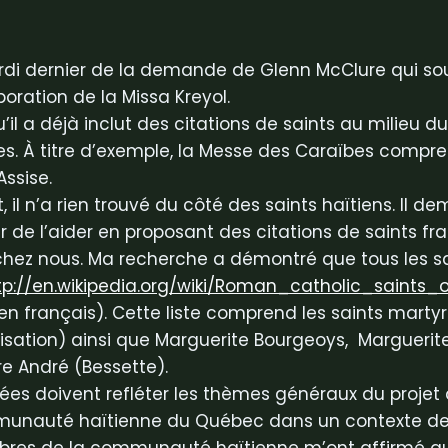
rdi dernier de la demande de Glenn McClure qui so
boration de la Missa Kreyol.
l a déjà inclut des citations de saints au milieu du
es. À titre d’exemple, la Messe des Caraïbes compren
Assise.
il n’a rien trouvé du côté des saints haïtiens. Il d
de l’aider en proposant des citations de saints fr
chez nous. Ma recherche a démontré que tous les s
tp://en.wikipedia.org/wiki/
Roman_catholic_saints_
en français). Cette liste comprend les saints martyr
isation) ainsi que Marguerite Bourgeoys, Marguerite 
re André (Bessette).
sées doivent refléter les thèmes généraux du projet 
munauté haïtienne du Québec dans un contexte de 