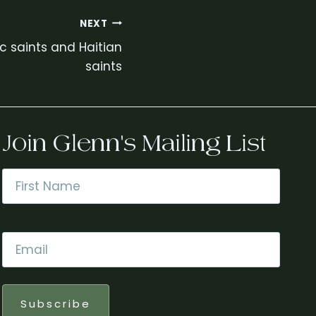
NEXT
 saints and Haitian
saints
Join Glenn's Mailing List
Name
*
First
Email
*
Subscribe